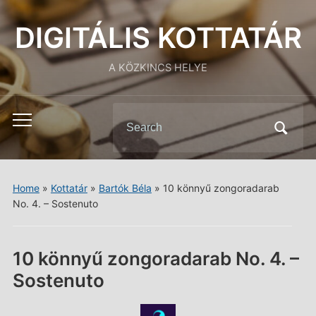
DIGITÁLIS KOTTATÁR
A KÖZKINCS HELYE
Search
Toggle
for:
mobile
menu
Home
»
Kottatár
»
Bartók Béla
»
10 könnyű zongoradarab
No. 4. – Sostenuto
10 könnyű zongoradarab No. 4. –
Sostenuto