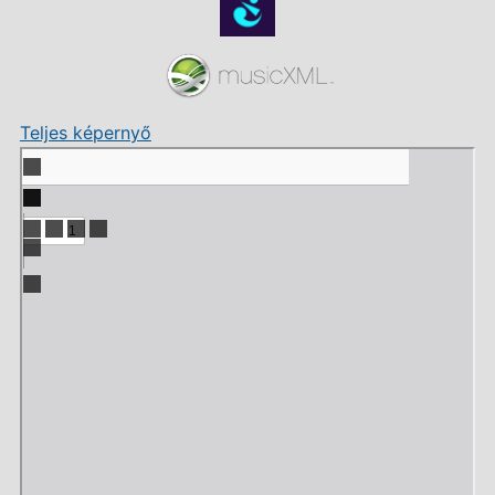
Teljes képernyő
Skip
to
PDF
content