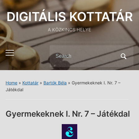
DIGITÁLIS KOTTATÁR
A KÖZKINCS HELYE
Search
Toggle
for:
mobile
menu
Home
»
Kottatár
»
Bartók Béla
»
Gyermekeknek I. Nr. 7 –
Játékdal
Gyermekeknek I. Nr. 7 – Játékdal