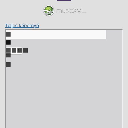
Teljes képernyő
Skip
to
PDF
content