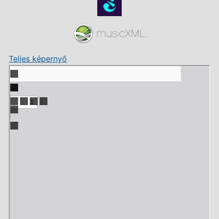
Teljes képernyő
Skip
to
PDF
content