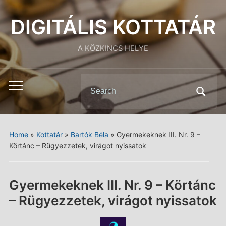
DIGITÁLIS KOTTATÁR
A KÖZKINCS HELYE
Search
Toggle
for:
mobile
menu
Home
»
Kottatár
»
Bartók Béla
»
Gyermekeknek III. Nr. 9 –
Körtánc – Rügyezzetek, virágot nyissatok
Gyermekeknek III. Nr. 9 – Körtánc
– Rügyezzetek, virágot nyissatok