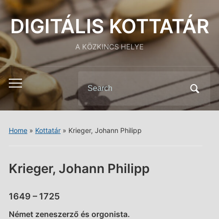
DIGITÁLIS KOTTATÁR
A KÖZKINCS HELYE
Search
Toggle
for:
mobile
menu
Home
»
Kottatár
»
Krieger, Johann Philipp
Krieger, Johann Philipp
1649 – 1725
Német zeneszerző és orgonista.