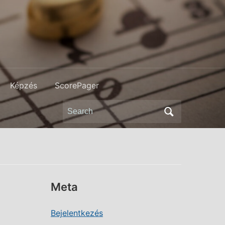
Képzés
ScorePager
Search
for:
Meta
Bejelentkezés