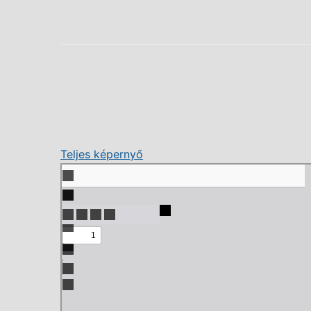
Teljes képernyő
Skip
to
PDF
content