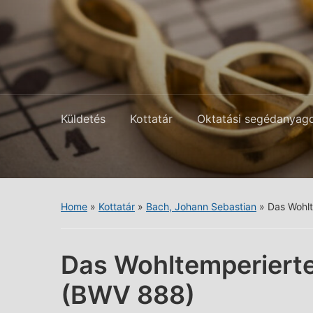
Küldetés
Kottatár
Oktatási segédanyag
Home
»
Kottatár
»
Bach, Johann Sebastian
»
Das Wohlt
Das Wohltemperierte 
(BWV 888)