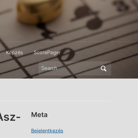
Képzés
ScorePager
Search
for:
Asz-
Meta
Bejelentkezés