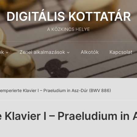
DIGITÁLIS KOTTATÁR
A KÖZKINCS HELYE
ok
Zenei alkalmazások
Alkotók
Kapcsolat
emperierte Klavier I – Praeludium in Asz-Dúr (BWV 886)
Klavier I – Praeludium in 