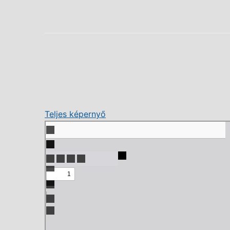
Teljes képernyő
Skip
to
PDF
content