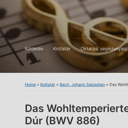
Küldetés
Kottatár
Oktatási segédanyag
Home
»
Kottatár
»
Bach, Johann Sebastian
»
Das Wohlt
Das Wohltemperierte 
Dúr (BWV 886)