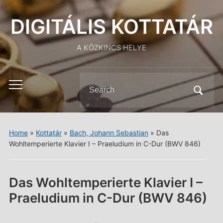
DIGITÁLIS KOTTATÁR
A KÖZKINCS HELYE
Search
Toggle
for:
mobile
menu
Home
»
Kottatár
»
Bach, Johann Sebastian
»
Das
Wohltemperierte Klavier I – Praeludium in C-Dur (BWV 846)
Das Wohltemperierte Klavier I –
Praeludium in C-Dur (BWV 846)