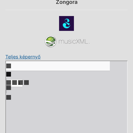
Zongora
Teljes képernyő
Skip
to
PDF
content