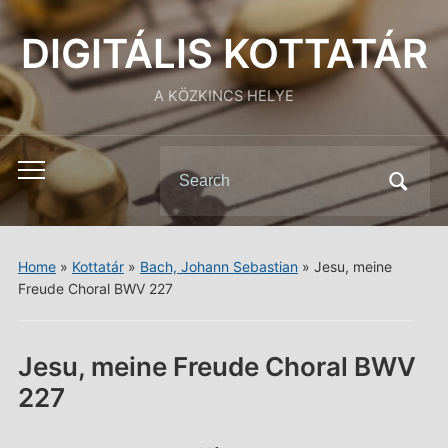
DIGITÁLIS KOTTATÁR
A KÖZKINCS HELYE
Search
Toggle
for:
mobile
menu
Home
»
Kottatár
»
Bach, Johann Sebastian
»
Jesu, meine
Freude Choral BWV 227
Jesu, meine Freude Choral BWV
227