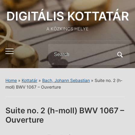
DIGITÁLIS KOTTATÁR
A KÖZKINCS HELYE
Search
Toggle
for:
mobile
menu
Home
»
Kottatár
»
Bach, Johann Sebastian
»
Suite no. 2 (h-
moll) BWV 1067 – Ouverture
Suite no. 2 (h-moll) BWV 1067 –
Ouverture