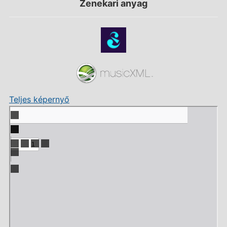
Zenekari anyag
Teljes képernyő
Skip
to
PDF
content