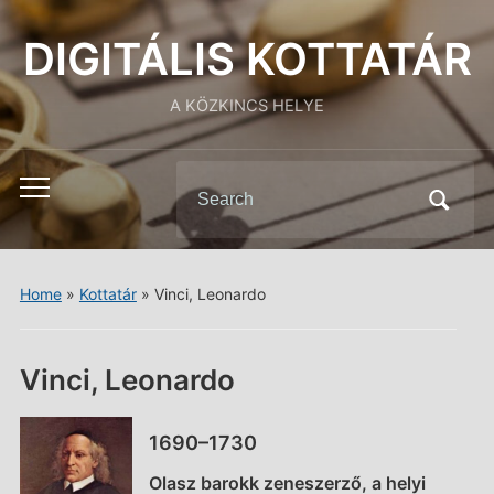
DIGITÁLIS KOTTATÁR
A KÖZKINCS HELYE
Search
Toggle
for:
mobile
menu
Home
»
Kottatár
»
Vinci, Leonardo
Vinci, Leonardo
1690–1730
Olasz barokk zeneszerző, a helyi