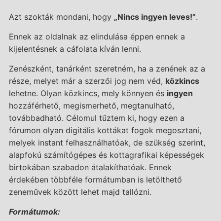
Azt szokták mondani, hogy
„Nincs ingyen leves!”
.
Ennek az oldalnak az elindulása éppen ennek a
kijelentésnek a cáfolata kíván lenni.
Zenészként, tanárként szeretném, ha a zenének az a
része, melyet már a szerzői jog nem véd,
közkincs
lehetne. Olyan közkincs, mely könnyen és
ingyen
hozzáférhető, megismerhető, megtanulható,
továbbadható. Célomul tűztem ki, hogy ezen a
fórumon olyan digitális kottákat fogok megosztani,
melyek instant felhasználhatóak, de szükség szerint,
alapfokú számítógépes és kottagrafikai képességek
birtokában szabadon átalakíthatóak. Ennek
érdekében többféle formátumban is letölthető
zeneművek között lehet majd tallózni.
Formátumok: