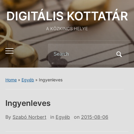
DIGITÁLIS KOTTATÁR
A KÖZKINCS HELYE
Search
Toggle
for:
mobile
menu
Home
»
Egyéb
»
Ingyenleves
Ingyenleves
By
Szabó Norbert
in
Egyéb
on
2015-08-06