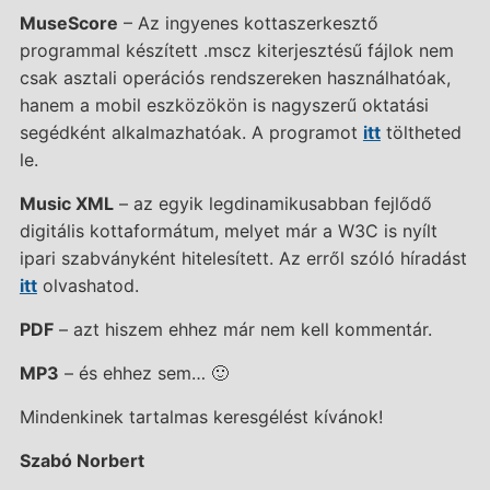
MuseScore
– Az ingyenes kottaszerkesztő
programmal készített .mscz kiterjesztésű fájlok nem
csak asztali operációs rendszereken használhatóak,
hanem a mobil eszközökön is nagyszerű oktatási
segédként alkalmazhatóak. A programot
itt
töltheted
le.
Music XML
– az egyik legdinamikusabban fejlődő
digitális kottaformátum, melyet már a W3C is nyílt
ipari szabványként hitelesített. Az erről szóló híradást
itt
olvashatod.
PDF
– azt hiszem ehhez már nem kell kommentár.
MP3
– és ehhez sem… 🙂
Mindenkinek tartalmas keresgélést kívánok!
Szabó Norbert